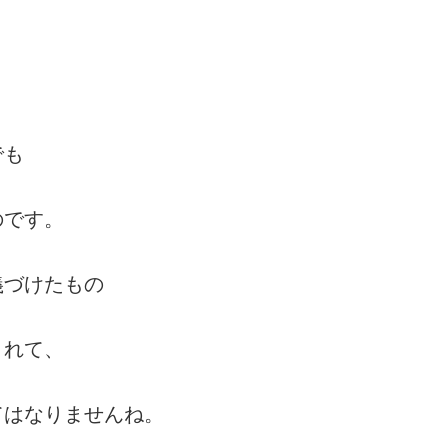
でも
のです。
義づけたもの
されて、
てはなりませんね。