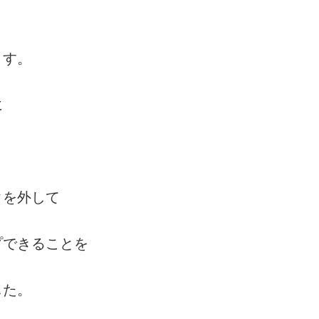
ます。
に
クを外して
プできることを
した。